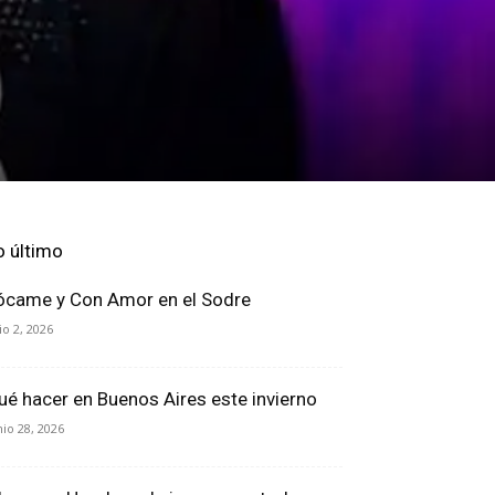
o último
ócame y Con Amor en el Sodre
lio 2, 2026
ué hacer en Buenos Aires este invierno
nio 28, 2026