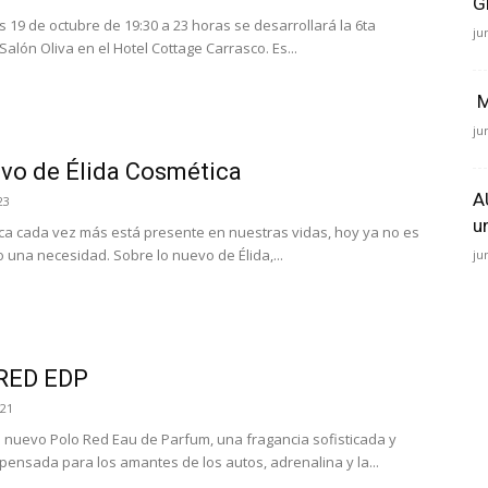
G
s 19 de octubre de 19:30 a 23 horas se desarrollará la 6ta
ju
Salón Oliva en el Hotel Cottage Carrasco. Es...
M
ju
vo de Élida Cosmética
A
23
u
ca cada vez más está presente en nuestras vidas, hoy ya no es
o una necesidad. Sobre lo nuevo de Élida,...
ju
RED EDP
021
l nuevo Polo Red Eau de Parfum, una fragancia sofisticada y
pensada para los amantes de los autos, adrenalina y la...