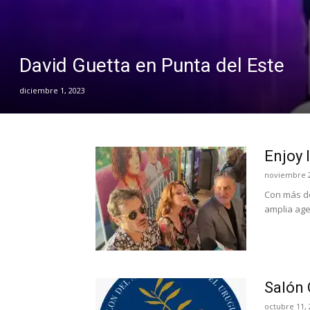
David Guetta en Punta del Este
diciembre 1, 2023
Enjoy 
noviembre 2
Con más de
amplia age
Salón 
octubre 11, 