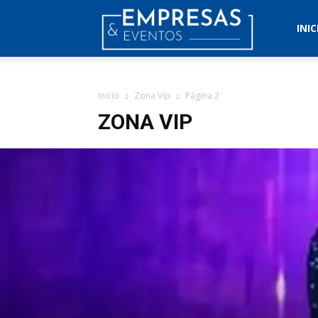
Empresas
INIC
&
Inicio
Zona Vip
Página 2
ZONA VIP
Eventos