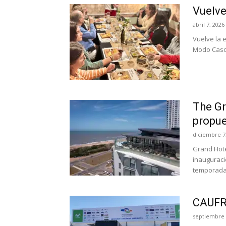
Vuelve
abril 7, 2026
Vuelve la e
Modo Cason
The Gr
propu
diciembre 7
Grand Hote
inauguraci
temporada 
CAUFRA
septiembre 