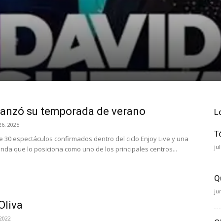
lanzó su temporada de verano
L
6, 2025
T
 30 espectáculos confirmados dentro del ciclo Enjoy Live y una
ju
nda que lo posiciona como uno de los principales centros...
Q
ju
Oliva
2022