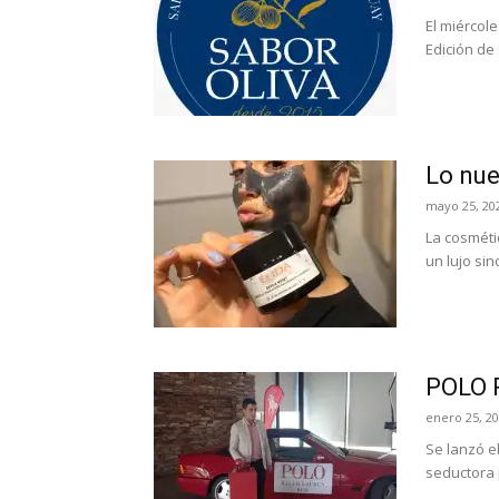
El miércole
Edición de 
Lo nue
mayo 25, 20
La cosméti
un lujo sin
POLO 
enero 25, 2
Se lanzó e
seductora 