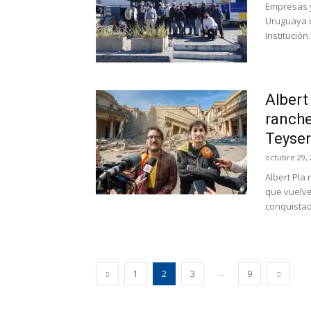
Empresas y
Uruguaya d
Institución
Albert
ranche
Teyse
octubre 29, 
Albert Pla
que vuelve
conquistado
...
1
2
3
9