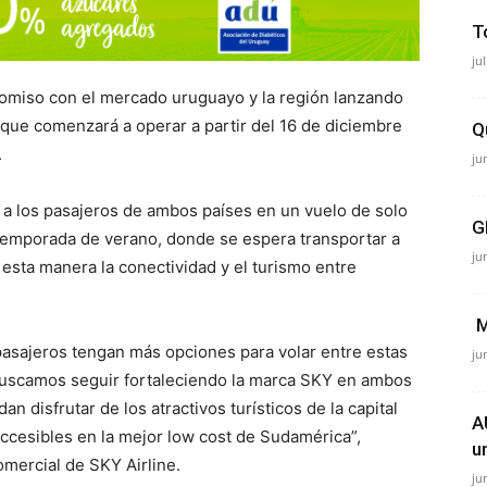
T
ju
romiso con el mercado uruguayo y la región lanzando
 que comenzará a operar a partir del 16 de diciembre
Q
.
ju
r a los pasajeros de ambos países en un vuelo de solo
G
a temporada de verano, donde se espera transportar a
ju
sta manera la conectividad y el turismo entre
M
asajeros tengan más opciones para volar entre estas
ju
buscamos seguir fortaleciendo la marca SKY en ambos
 disfrutar de los atractivos turísticos de la capital
A
accesibles en la mejor low cost de Sudamérica”,
u
mercial de SKY Airline.
ju