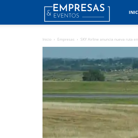
Empresas
INI
&
Inicio
Empresas
SKY Airline anuncia nueva ruta en
Eventos