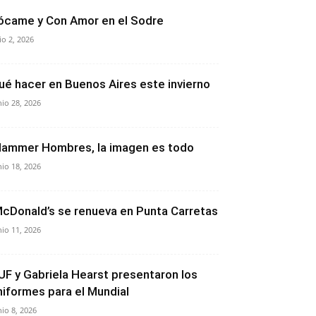
ócame y Con Amor en el Sodre
lio 2, 2026
ué hacer en Buenos Aires este invierno
nio 28, 2026
lammer Hombres, la imagen es todo
nio 18, 2026
cDonald’s se renueva en Punta Carretas
nio 11, 2026
UF y Gabriela Hearst presentaron los
niformes para el Mundial
nio 8, 2026