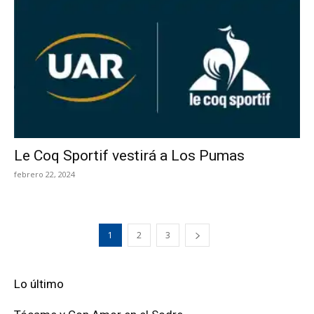
Le Coq Sportif vestirá a Los Pumas
febrero 22, 2024
1
2
3
Lo último