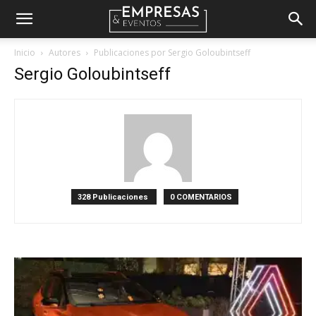
Empresas
Inicio
Autores
Publicaciones por Sergio Goloubintseff
Sergio Goloubintseff
&
Eventos
328 Publicaciones
0 COMENTARIOS