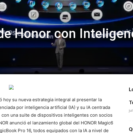
e Honor con Inteligen
L
hoy su nueva estrategia integral al presentar la
T
iada por inteligencia artificial (IA) y su IA centrada
ju
 con una suite de dispositivos inteligentes con socios
HONOR anunció el lanzamiento global del HONOR Magic6
Q
icBook Pro 16, todos equipados con la IA a nivel de