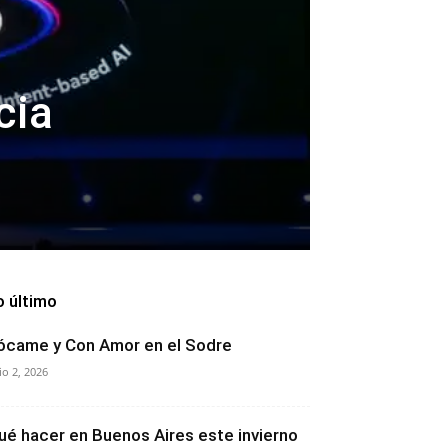
cia
o último
ócame y Con Amor en el Sodre
lio 2, 2026
ué hacer en Buenos Aires este invierno