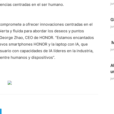
ju
encias centradas en el ser humano.
G
e compromete a ofrecer innovaciones centradas en el
ju
erta y fluida para abordar los deseos y puntos
o George Zhao, CEO de HONOR. “Estamos encantados
M
uevos smartphones HONOR y la laptop con IA, que
ju
suario con capacidades de IA líderes en la industria,
 entre humanos y dispositivos”.
A
u
ju