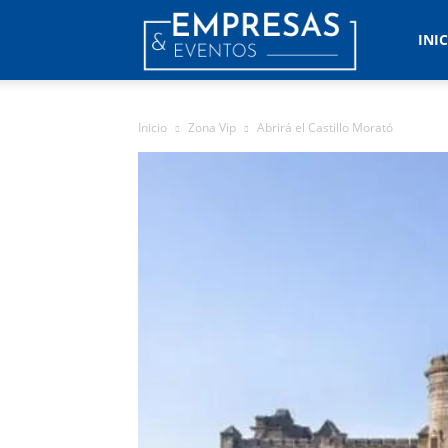
Empresas
INI
&
Inicio
Zona Vip
Abrirá el Castillo Morató
Eventos