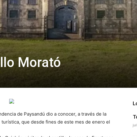
illo Morató
L
endencia de Paysandú dio a conocer, a través de la
T
turística, que desde fines de este mes de enero el
ju