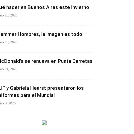
ué hacer en Buenos Aires este invierno
nio 28, 2026
lammer Hombres, la imagen es todo
nio 18, 2026
cDonald’s se renueva en Punta Carretas
nio 11, 2026
UF y Gabriela Hearst presentaron los
niformes para el Mundial
nio 8, 2026