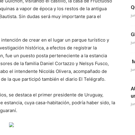
e Guichón, visitando el castillo, la casa de Fructuoso
Q
quinas a vapor de época y los restos de la antigua
ju
Bautista. Sin dudas será muy importante para el
G
e intención de crear en el lugar un parque turístico y
ju
estigación histórica, a efectos de registrar la
an, fue un puesto posta perteneciente a la estancia
M
sores de la familia Daniel Cortazzo y Nelsys Fusco,
ju
 cabo el intendente Nicolás Olivera, acompañado de
de la que participó también el diario El Telégrafo.
A
rios, se destaca el primer presidente de Uruguay,
u
de estancia, cuya casa-habitación, podría haber sido, la
ju
 guaraní.