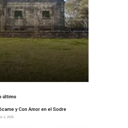
o último
ócame y Con Amor en el Sodre
lio 2, 2026