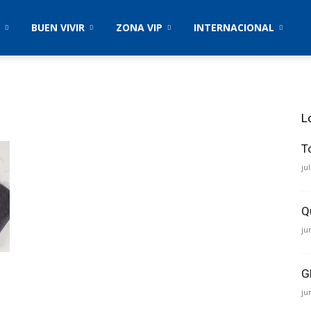
BUEN VIVIR
ZONA VIP
INTERNACIONAL
L
T
ju
Q
ju
G
ju