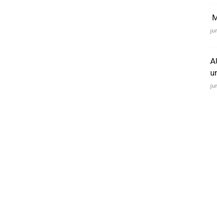
M
ju
A
u
ju