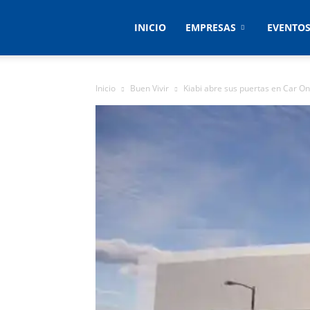
Empresas
INICIO
EMPRESAS
EVENTO
&
Inicio
Buen Vivir
Kiabi abre sus puertas en Car O
Eventos