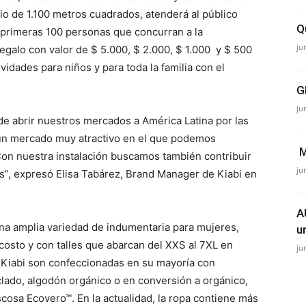
io de 1.100 metros cuadrados, atenderá al público
Q
s primeras 100 personas que concurran a la
ju
regalo con valor de $ 5.000, $ 2.000, $ 1.000 y $ 500
ividades para niños y para toda la familia con el
G
ju
de abrir nuestros mercados a América Latina por las
 un mercado muy atractivo en el que podemos
M
 Con nuestra instalación buscamos también contribuir
ju
ís”, expresó Elisa Tabárez, Brand Manager de Kiabi en
A
una amplia variedad de indumentaria para mujeres,
u
costo y con talles que abarcan del XXS al 7XL en
ju
Kiabi son confeccionadas en su mayoría con
lado, algodón orgánico o en conversión a orgánico,
iscosa Ecovero™. En la actualidad, la ropa contiene más