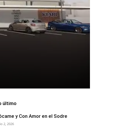
o último
ócame y Con Amor en el Sodre
lio 2, 2026