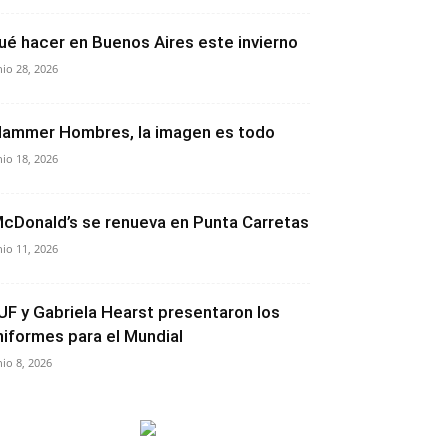
ué hacer en Buenos Aires este invierno
nio 28, 2026
lammer Hombres, la imagen es todo
nio 18, 2026
cDonald’s se renueva en Punta Carretas
nio 11, 2026
UF y Gabriela Hearst presentaron los
niformes para el Mundial
nio 8, 2026