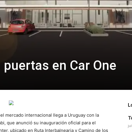
s puertas en Car One
L
l mercado internacional llega a Uruguay con la
T
i, que anunció su inauguración oficial para el
ju
er, ubicado en Ruta Interbalnearia y Camino de los