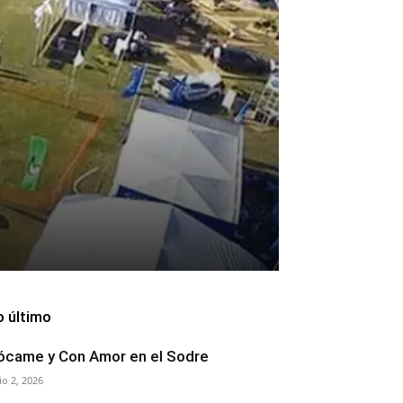
o último
ócame y Con Amor en el Sodre
lio 2, 2026