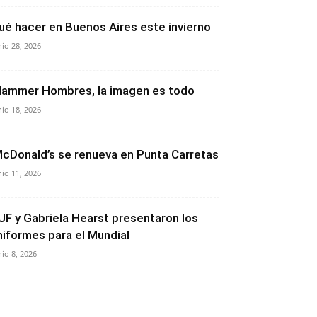
ué hacer en Buenos Aires este invierno
nio 28, 2026
lammer Hombres, la imagen es todo
nio 18, 2026
cDonald’s se renueva en Punta Carretas
nio 11, 2026
UF y Gabriela Hearst presentaron los
niformes para el Mundial
nio 8, 2026