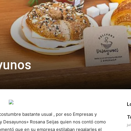
yunos
L
ostumbre bastante usual , por eso Empresas y
T
very Desayunos» Rosana Seijas quien nos contó como
ju
mentó que en su empresa estilaban regalarles el