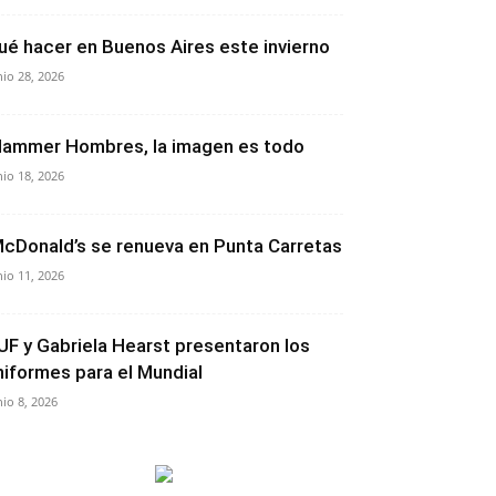
ué hacer en Buenos Aires este invierno
nio 28, 2026
lammer Hombres, la imagen es todo
nio 18, 2026
cDonald’s se renueva en Punta Carretas
nio 11, 2026
UF y Gabriela Hearst presentaron los
niformes para el Mundial
nio 8, 2026