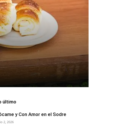
o último
ócame y Con Amor en el Sodre
lio 2, 2026