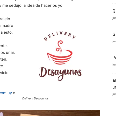
 me sedujo la idea de hacerlos yo.
Q
ju
ralelo
la madre
a esto.
G
ju
ente.
nos unas
M
ten,
ju
tc.
vicio
A
u
com.uy
o
ju
Delivery Desayunos