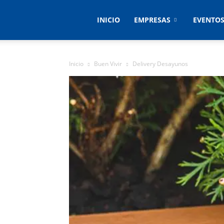
Empresas
INICIO
EMPRESAS
EVENTO
&
Inicio
Buen Vivir
Delivery Desayunos
Eventos