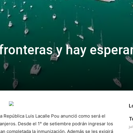
fronteras y hay espera
L
la República Luis Lacalle Pou anunció como será el
T
anjeros. Desde el 1° de setiembre podrán ingresar los
ju
an completada la inmunización. Además se les exigirá