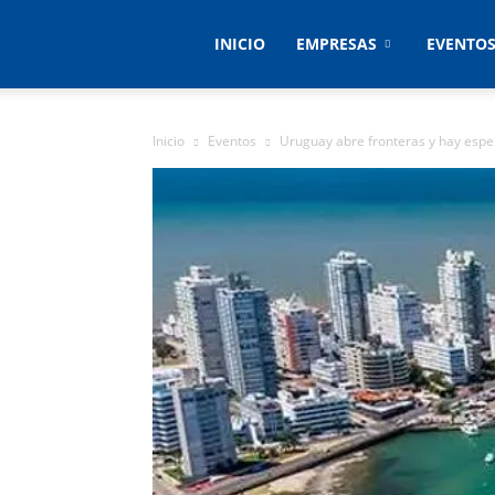
Empresas
INICIO
EMPRESAS
EVENTO
&
Inicio
Eventos
Uruguay abre fronteras y hay espe
Eventos