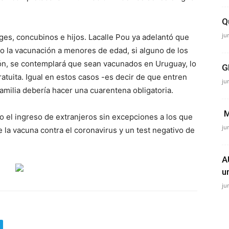
Q
ju
ges, concubinos e hijos. Lacalle Pou ya adelantó que
do la vacunación a menores de edad, si alguno de los
ción, se contemplará que sean vacunados en Uruguay, lo
G
ratuita. Igual en estos casos -es decir de que entren
ju
familia debería hacer una cuarentena obligatoria.
M
o el ingreso de extranjeros sin excepciones a los que
ju
e la vacuna contra el coronavirus y un test negativo de
A
u
ju