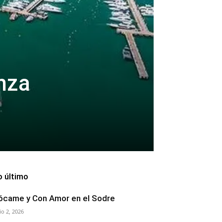
nza
o último
ócame y Con Amor en el Sodre
lio 2, 2026