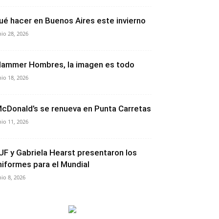
ué hacer en Buenos Aires este invierno
nio 28, 2026
lammer Hombres, la imagen es todo
nio 18, 2026
cDonald’s se renueva en Punta Carretas
nio 11, 2026
UF y Gabriela Hearst presentaron los
niformes para el Mundial
nio 8, 2026