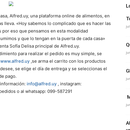
L
asa, Alfred.uy, una plataforma online de alimentos, en
T
 las lleva. «Hoy sabemos lo complicado que es hacer las
ju
s por eso que pensamos en esta modalidad
sumimos y que lo tengan en la puerta de cada casa»
Q
nta Sofía Delisa principal de Alfred.uy.
ju
dimiento para realizar el pedido es muy simple, se
n
www.alfred.uy
,se arma el carrito con los productos
desee, se elige el día de entrega y se seleccionas el
G
de pago.
ju
información:
info@alfred.uy
, i
nstagram:
pedidos o al whatsapp: 099-587291
M
ju
A
u