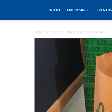
Empresas
INICIO
EMPRESAS
EVENTO
&
Inicio
Empresas
Alfred.uy, la fruta en tu casa
Eventos