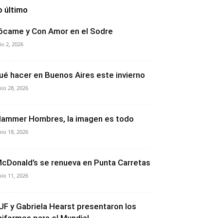
o último
ócame y Con Amor en el Sodre
lio 2, 2026
ué hacer en Buenos Aires este invierno
nio 28, 2026
lammer Hombres, la imagen es todo
nio 18, 2026
cDonald’s se renueva en Punta Carretas
nio 11, 2026
UF y Gabriela Hearst presentaron los
niformes para el Mundial