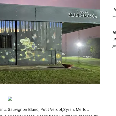
M
ju
A
u
ju
nc, Sauvignon Blanc, Petit Verdot,Syrah, Merlot,