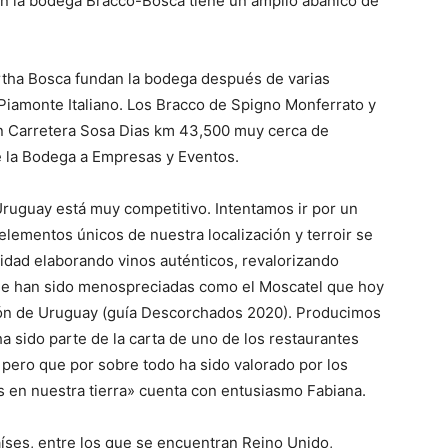
n la bodega Bracco-Bosca tiene un amplio abanico de
rtha Bosca fundan la bodega después de varias
iamonte Italiano. Los Bracco de Spigno Monferrato y
en Carretera Sosa Dias km 43,500 muy cerca de
de la Bodega a Empresas y Eventos.
ruguay está muy competitivo. Intentamos ir por un
elementos únicos de nuestra localización y terroir se
idad elaborando vinos auténticos, revalorizando
ue han sido menospreciadas como el Moscatel que hoy
ción de Uruguay (guía Descorchados 2020). Producimos
ha sido parte de la carta de uno de los restaurantes
pero que por sobre todo ha sido valorado por los
 en nuestra tierra» cuenta con entusiasmo Fabiana.
íses, entre los que se encuentran Reino Unido,