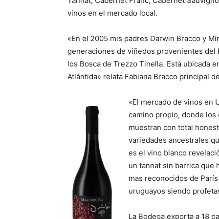
Tannat, Cabernet Franc, Cabernet Sauvigno
vinos en el mercado local.
«En el 2005 mis padres Darwin Bracco y Mi
generaciones de viñedos provenientes del P
los Bosca de Trezzo Tinella. Está ubicada 
Atlántida» relata Fabiana Bracco principal 
«El mercado de vinos en U
camino propio, donde los 
muestran con total honest
variedades ancestrales q
es el vino blanco revela
un tannat sin barrica que 
mas reconocidos de París 
uruguayos siendo profetas
La Bodega exporta a 18 pa