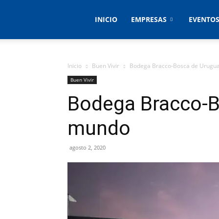
Empresas
INICIO
EMPRESAS
EVENTO
&
Inicio
Buen Vivir
Bodega Bracco-Bosca de Urugua
Buen Vivir
Bodega Bracco-B
Eventos
mundo
agosto 2, 2020