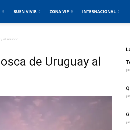
S
BUEN VIVIR
ZONA VIP
INTERNACIONAL
y al mundo
L
osca de Uruguay al
T
ju
Q
ju
G
ju