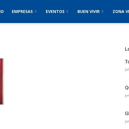
IO
EMPRESAS
EVENTOS
BUEN VIVIR
ZONA V
L
T
ju
Q
ju
G
ju