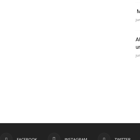
M
ju
A
u
ju
FACEBOOK
INSTAGRAM
TWITTER