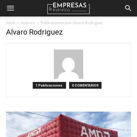
Empresas
Inicio
Autores
Publicaciones por Alvaro Rodriguez
Alvaro Rodriguez
&
Eventos
1 Publicaciones
0 COMENTARIOS