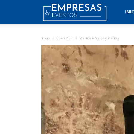
Empresas
INI
&
Inicio
Buen Vivir
Maridaje Vinos y Platitos
Eventos