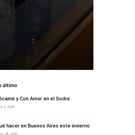
o último
ócame y Con Amor en el Sodre
lio 2, 2026
ué hacer en Buenos Aires este invierno
nio 28, 2026