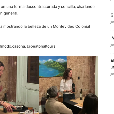
 en una forma descontracturada y sencilla, charlando
n general.
G
ju
 mostrando la belleza de un Montevideo Colonial
M
ju
 @modo.casona, @peatonaltours
A
u
ju