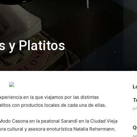
 y Platitos
L
xperiencia en la que viajamos por las distintas
T
titos con productos locales de cada una de ellas.
ju
l Modo Casona en la peatonal Sarandí en la Ciudad Vieja
Q
ora cultural y asesora enoturística Natalia Rehermann.
ju