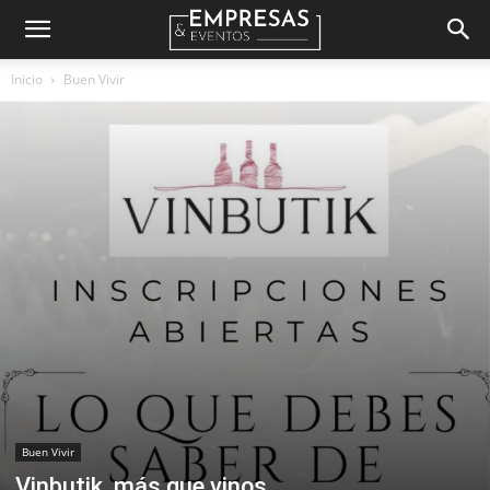
Empresas
Inicio
Buen Vivir
&
Eventos
Buen Vivir
Vinbutik, más que vinos