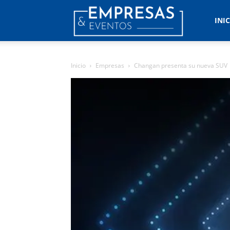
Empresas
INI
&
Inicio
Empresas
Changan presenta su nueva SUV
Eventos