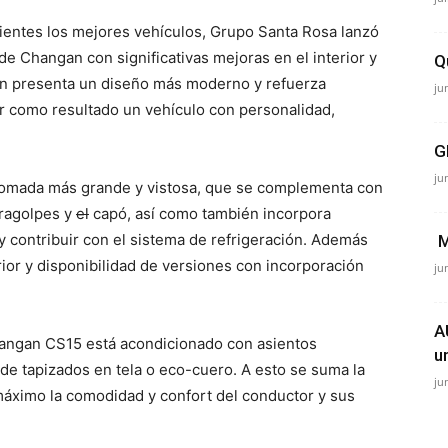
lientes los mejores vehículos, Grupo Santa Rosa lanzó
 Changan con significativas mejoras en el interior y
Q
ción presenta un diseño más moderno y refuerza
ju
 como resultado un vehículo con personalidad,
G
ju
a cromada más grande y vistosa, que se complementa con
aragolpes y
el
capó, así como también incorpora
y contribuir con el sistema de refrigeración. Además
M
ior y disponibilidad de versiones con incorporación
ju
A
Changan CS15 está acondicionado con asientos
u
 de tapizados en tela o eco-cuero. A esto se suma la
ju
 máximo la comodidad y confort del conductor y sus