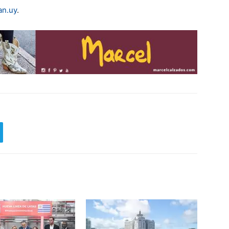
n.uy
.