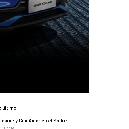
o último
ócame y Con Amor en el Sodre
lio 2, 2026