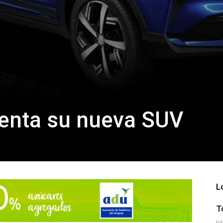
enta su nueva SUV
L
T
ju