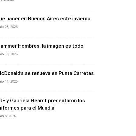
ué hacer en Buenos Aires este invierno
nio 28, 2026
lammer Hombres, la imagen es todo
nio 18, 2026
cDonald’s se renueva en Punta Carretas
nio 11, 2026
UF y Gabriela Hearst presentaron los
niformes para el Mundial
nio 8, 2026