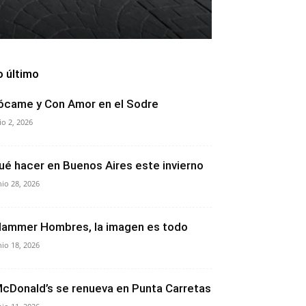
o último
ócame y Con Amor en el Sodre
lio 2, 2026
ué hacer en Buenos Aires este invierno
nio 28, 2026
lammer Hombres, la imagen es todo
nio 18, 2026
cDonald’s se renueva en Punta Carretas