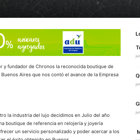
L
T
ju
or y fundador de Chronos la reconocida boutique de
en Buenos Aires que nos contó el avance de la Empresa
Q
ju
G
ju
o la industria del lujo decidimos en Julio del año
a boutique de referencia en relojería y joyería
ofrecer un servicio personalizado y poder acercar a los
M
ras el éxito obtenido en Buenos