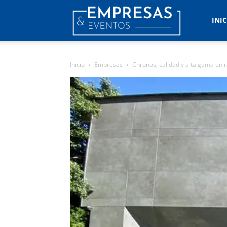
Empresas
INI
&
Inicio
Empresas
Chronos, calidad y alta gama en r
Eventos