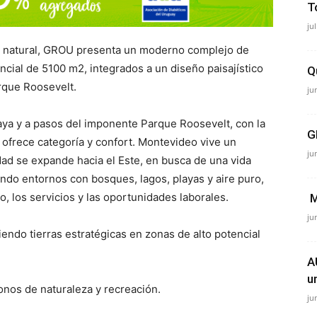
T
ju
 natural, GROU presenta un moderno complejo de
cial de 5100 m2, integrados a un diseño paisajístico
Q
rque Roosevelt.
ju
laya y a pasos del imponente Parque Roosevelt, con la
G
 ofrece categoría y confort. Montevideo vive un
ju
ad se expande hacia el Este, en busca de una vida
ndo entornos con bosques, lagos, playas y aire puro,
o, los servicios y las oportunidades laborales.
M
ju
endo tierras estratégicas en zonas de alto potencial
A
u
os de naturaleza y recreación.
ju