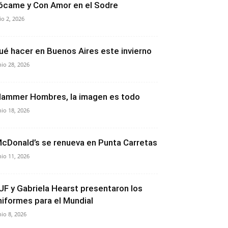
ócame y Con Amor en el Sodre
lio 2, 2026
ué hacer en Buenos Aires este invierno
nio 28, 2026
lammer Hombres, la imagen es todo
nio 18, 2026
cDonald’s se renueva en Punta Carretas
nio 11, 2026
UF y Gabriela Hearst presentaron los
niformes para el Mundial
nio 8, 2026