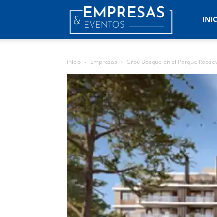
Empresas
INI
&
Inicio
Empresas
Grou Bosque en el Parque Roosev
Eventos