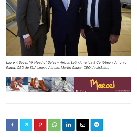
Laurent Bayer, VP Head of Sales – Airbus Latin America & Caribbean, Antonio
Rama, CEO de SUA Líneas Aéreas, Martin Gauss, CEO de airBaltic