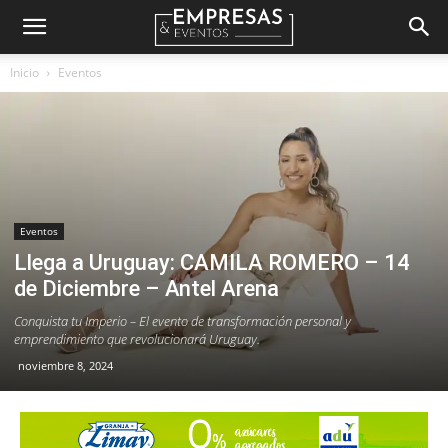
Empresas
Inicio
Eventos
&
Eventos
Eventos
Llega a Uruguay: CAMILA ROMERO – 14
de Diciembre – Antel Arena
Conquista tu Imperio – El evento de transformación personal y
emprendimiento que revolucionará Uruguay.
noviembre 8, 2024